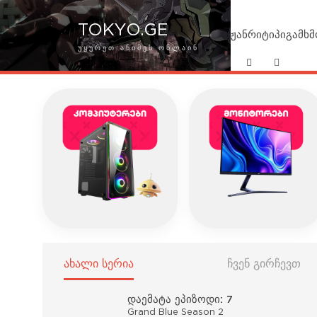
TOKYO.GE
ჟანრი
ტიპი
გამხ
ᲣᲧᲣᲠᲔᲗ ᲐᲜᲘᲛᲔᲡ ᲝᲜᲚᲐᲘᲜ
ᲐᲮᲐᲚᲘ ᲡᲔᲠᲘᲐ
ᲩᲕᲔᲜ ᲒᲘᲠᲩᲔᲕᲗ
დაემატა ეპიზოდი: 7
Grand Blue Season 2