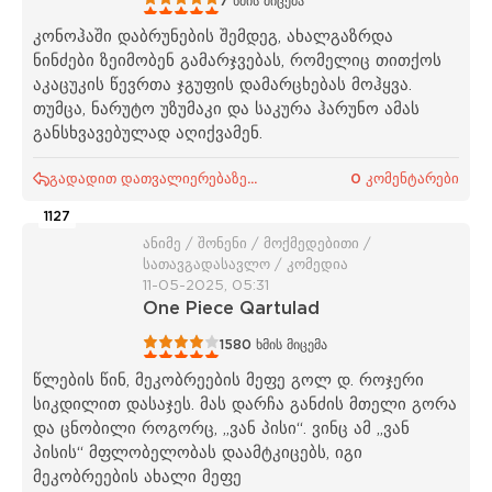
1
2
3
4
5
7
ხმის მიცემა
კონოჰაში დაბრუნების შემდეგ, ახალგაზრდა
ნინძები ზეიმობენ გამარჯვებას, რომელიც თითქოს
აკაცუკის წევრთა ჯგუფის დამარცხებას მოჰყვა.
თუმცა, ნარუტო უზუმაკი და საკურა ჰარუნო ამას
განსხვავებულად აღიქვამენ.
გადადით დათვალიერებაზე...
0 კომენტარები
1127
ანიმე / შონენი / მოქმედებითი /
სათავგადასავლო / კომედია
11-05-2025, 05:31
One Piece Qartulad
1
2
3
4
5
1580
ხმის მიცემა
წლების წინ, მეკობრეების მეფე გოლ დ. როჯერი
სიკდილით დასაჯეს. მას დარჩა განძის მთელი გორა
და ცნობილი როგორც, „ვან პისი“. ვინც ამ „ვან
პისის“ მფლობელობას დაამტკიცებს, იგი
მეკობრეების ახალი მეფე