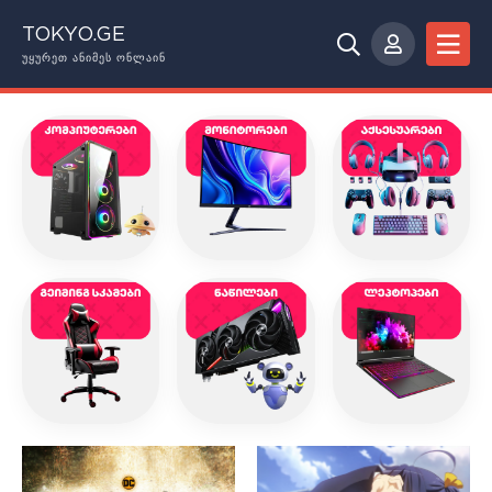
TOKYO.GE
ᲣᲧᲣᲠᲔᲗ ᲐᲜᲘᲛᲔᲡ ᲝᲜᲚᲐᲘᲜ