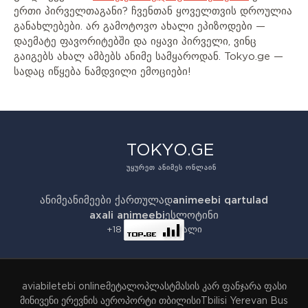
ერთი პირველთაგანი? ჩვენთან ყოველთვის დროულია
განახლებები. არ გამოტოვო ახალი ეპიზოდები —
დაემატე ფავორიტებში და იყავი პირველი, ვინც
გაიგებს ახალ ამბებს ანიმე სამყაროდან. Tokyo.ge —
სადაც იწყება ნამდვილი ემოციები!
TOKYO.GE
ᲣᲧᲣᲠᲔᲗ ᲐᲜᲘᲛᲔᲡ ᲝᲜᲚᲐᲘᲜ
ანიმე
ანიმეები ქართულად
animeebi qartulad
axali animeebi
ესლოტინი
+18 - ანიმე პორტალი
aviabiletebi online
მეტალოპლასტმასის კარ ფანჯარა ფასი
მინივენი ერევნის აეროპორტი თბილისი
Tbilisi Yerevan Bus