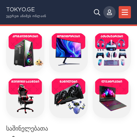
TOKYO.GE
ᲣᲧᲣᲠᲔᲗ ᲐᲜᲘᲛᲔᲡ ᲝᲜᲚᲐᲘᲜ
საშინელებათა