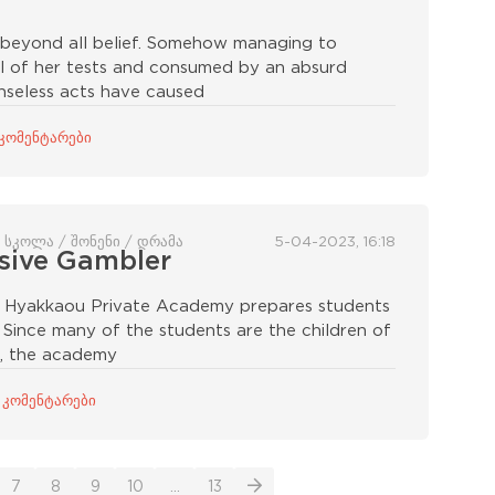
t beyond all belief. Somehow managing to
ll of her tests and consumed by an absurd
nseless acts have caused
 კომენტარები
 სკოლა / შონენი / დრამა
5-04-2023, 16:18
sive Gambler
ng Hyakkaou Private Academy prepares students
d. Since many of the students are the children of
d, the academy
 კომენტარები
7
8
9
10
...
13