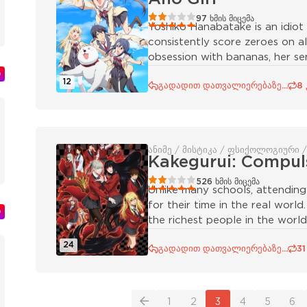
40
1
2
3
4
5
97
ხმის მიცემა
Yoshiko Hanabatake is an idio
consistently score zeroes on a
obsession with bananas, her se
ი
12
გადადით დათვალიერებაზე...
8
ანიმე / მისტიკა / ფსიქოლოგიური /
Kakegurui: Compul
40
1
2
3
4
5
526
ხმის მიცემა
Unlike many schools, attendi
for their time in the real worl
ი
the richest people in the worl
24
გადადით დათვალიერებაზე...
31
1
2
3
4
5
6