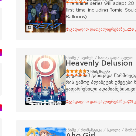
The anime series will adapt 20
first time, including Tomie, Sou
Balloons).
12
გადადით დათვალიერებაზე...
3 
ი
ანიმე / სეინენ / სათავგადასავლო
Heavenly Delusion
100
1
2
3
4
5
7
ხმის მიცემა
დედამიწამ განიცადა წარმოუდ
რის გამოც პლანეტის უმეტესი 
გადარჩენილი ადამიანებისთვი
3
გადადით დათვალიერებაზე...
1 
ი
ანიმე / რომანტიკა / სკოლა / შონე
Aho Girl