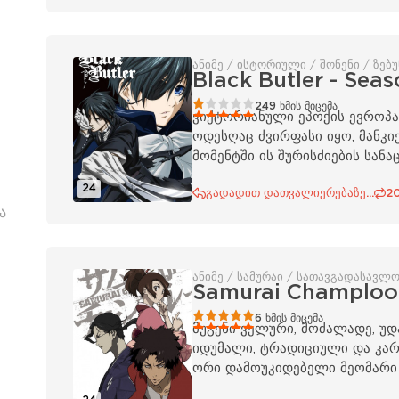
ანიმე / ისტორიული / შონენი / ზებ
Black Butler - Seas
20
1
2
3
4
5
249
ხმის მიცემა
ვიქტორიანული ეპოქის ევროპა
ოდესღაც ძვირფასი იყო, მანკი
მომენტში ის შურისძიების სან
24
გადადით დათვალიერებაზე...
2
ა
ანიმე / სამურაი / სათავგადასავლო
Samurai Champloo
100
1
2
3
4
5
6
ხმის მიცემა
მუგენი ველური, მოძალადე, უდ
იდუმალი, ტრადიციული და კარგ
ორი დამოუკიდებელი მეომარი 
მაგრამ