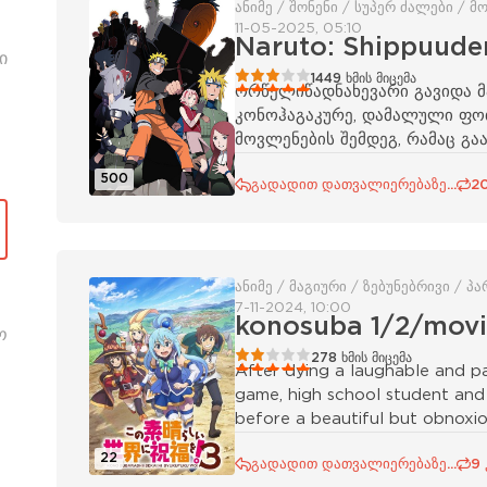
ანიმე / შონენი / სუპერ ძალები / 
11-05-2025, 05:10
Naruto: Shippuude
ი
60
1
2
3
4
5
1449
ხმის მიცემა
ორწელიწადნახევარი გავიდა მა
კონოჰაგაკურე, დამალული ფოთ
მოვლენების შემდეგ, რამაც გ
500
გადადით დათვალიერებაზე...
2
ანიმე / მაგიური / ზებუნებრივი / 
7-11-2024, 10:00
konosuba 1/2/mov
ო
40
1
2
3
4
5
278
ხმის მიცემა
After dying a laughable and p
game, high school student and 
before a beautiful but obnox
22
გადადით დათვალიერებაზე...
9