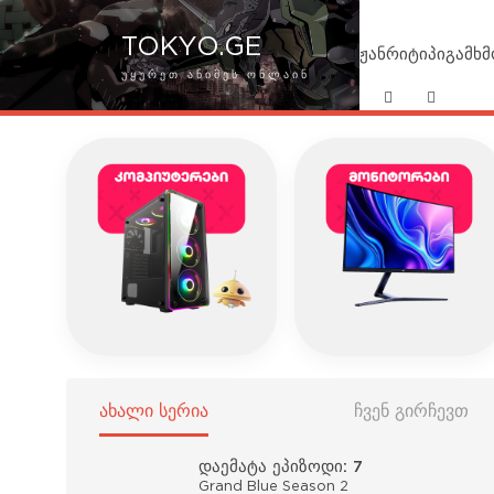
TOKYO.GE
ჟანრი
ტიპი
გამხ
ᲣᲧᲣᲠᲔᲗ ᲐᲜᲘᲛᲔᲡ ᲝᲜᲚᲐᲘᲜ
ᲐᲮᲐᲚᲘ ᲡᲔᲠᲘᲐ
ᲩᲕᲔᲜ ᲒᲘᲠᲩᲔᲕᲗ
დაემატა ეპიზოდი: 7
Grand Blue Season 2