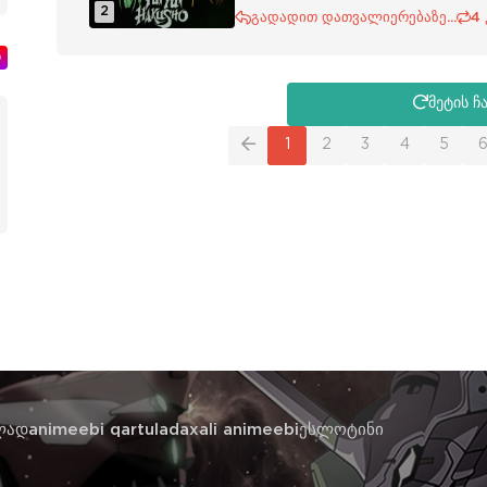
2
გადადით დათვალიერებაზე...
4
ი
მეტის ჩ
1
2
3
4
5
ლად
animeebi qartulad
axali animeebi
ესლოტინი