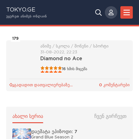
TOKYO.GE
ᲣᲧᲣᲠᲔᲗ ᲐᲜᲘᲛᲔᲡ ᲝᲜᲚᲐᲘᲜ
179
ანიმე / სკოლა / შონენი / სპორტი
31-08-2022, 22:23
Diamond no Ace
1
2
3
4
5
16
ხმის მიცემა
გადადით დათვალიერებაზე...
0 კომენტარები
ᲐᲮᲐᲚᲘ ᲡᲔᲠᲘᲐ
ᲩᲕᲔᲜ ᲒᲘᲠᲩᲔᲕᲗ
დაემატა ეპიზოდი: 7
Grand Blue Season 2