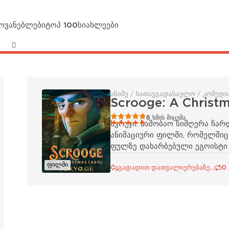
მოვანებლები
ტოპ 100
სიახლეები
ანიმე / სათავგადასავლო / კომედი
Scrooge: A Christm
100
1
2
3
4
5
6
ხმის მიცემა
სკრუჯი: საშობაო სიმღერა ჩარ
ანიმაციური ფილმი, რომელშიც 
ფულზე დახარბებული ეგოისტი
ფილმი
გადადით დათვალიერებაზე...
0