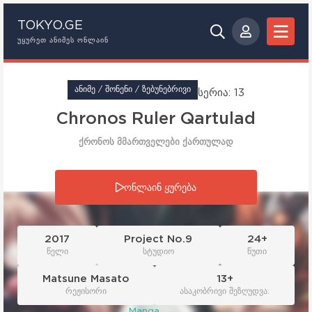
TOKYO.GE
ᲣᲧᲣᲠᲔᲗ ᲐᲜᲘᲛᲔᲡ ᲝᲜᲚᲐᲘᲜ
ᲐᲜᲘᲛᲔ / ᲨᲝᲜᲔᲜᲘ / ᲖᲔᲑᲣᲜᲔᲑᲠᲘᲕᲘ
სერია: 13
Chronos Ruler Qartulad
ქრონოს მმართველები ქართულად
სერია: 13
ონლაინ ყურება
2017
Project No.9
24+
წელი
სტუდიო
წუთი
Matsune Masato
13+
რეჟისორი
ასაკობრივი შეზღუდვა:
ბაზა:
Manga