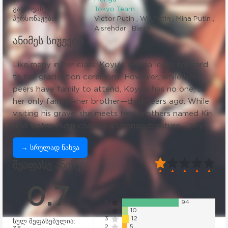
გახმოვანება:
Tokyo Team
პერსონაჟები:
Victor Putin , Wu Putin , Mina Putin ,
Aisrehdar , Blaze
ანიმეს სიუჟეტი
Like many in her class, Koyuki Honda looks forward
to her graduation ceremony. However, while her
peers have family to attend, Koyuki has no one, as
her only family—her brother—died years ago. While
visiting his grave, she meets two brothers named Kiri
and Victor Putin chasing a strange creature. They...
→ სრულად ნახვა
20
1
2
3
4
5
შეაფასე ანიმე!
0.7
5
94
4
10
3
12
სულ შეფასებულია:
2
5