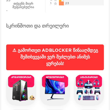
35
1
23
თქვენს მიერ
შეფასებულია
-
სკრინშოთი და თრეილერი
⚠️ გამორთეთ ADBLOCKER წინააღმდეგ
შემთხვევაში ვერ შეძლებთ ანიმეს
ყურებას!