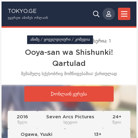
TOKYO.GE
ᲣᲧᲣᲠᲔᲗ ᲐᲜᲘᲛᲔᲡ ᲝᲜᲚᲐᲘᲜ
ᲐᲜᲘᲛᲔ / ᲧᲝᲕᲔᲚᲓᲦᲘᲣᲠᲘ / ᲙᲝᲛᲔᲓᲘᲐ
სერია: 1
Ooya-san wa Shishunki!
Qartulad
მემამულე სქესობრივ მომწიფებაშია! ქართულად
სერია: 1
ონლაინ ყურება
2016
Seven Arcs Pictures
24+
წელი
სტუდიო
წუთი
Ogawa
,
Yuuki
13+