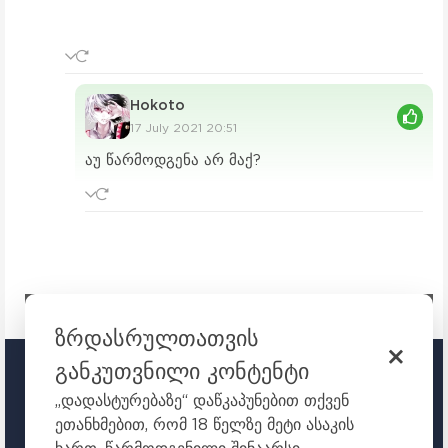
Hokoto
17 July 2021 20:51
აუ წარმოდგენა არ მაქ?
ზრდასრულთათვის
განკუთვნილი კონტენტი
TOKYO.GE
„დადასტურებაზე“ დაწკაპუნებით თქვენ
ეთანხმებით, რომ 18 წელზე მეტი ასაკის
ᲣᲧᲣᲠᲔᲗ ᲐᲜᲘᲛᲔᲡ ᲝᲜᲚᲐᲘᲜ