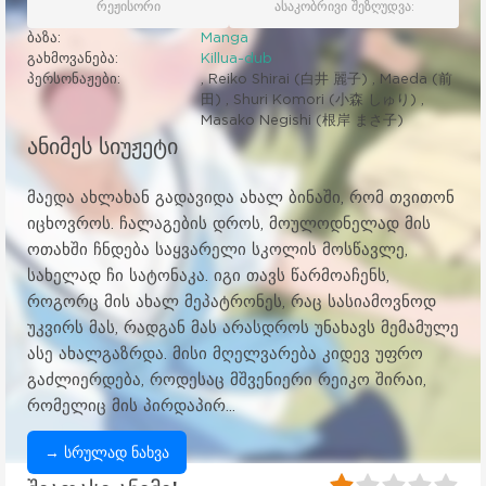
რეჟისორი
ასაკობრივი შეზღუდვა:
ბაზა:
Manga
გახმოვანება:
Killua-dub
პერსონაჟები:
, Reiko Shirai (白井 麗子) , Maeda (前
田) , Shuri Komori (小森 しゅり) ,
Masako Negishi (根岸 まさ子)
ანიმეს სიუჟეტი
მაედა ახლახან გადავიდა ახალ ბინაში, რომ თვითონ
იცხოვროს. ჩალაგების დროს, მოულოდნელად მის
ოთახში ჩნდება საყვარელი სკოლის მოსწავლე,
სახელად ჩი სატონაკა. იგი თავს წარმოაჩენს,
როგორც მის ახალ მეპატრონეს, რაც სასიამოვნოდ
უკვირს მას, რადგან მას არასდროს უნახავს მემამულე
ასე ახალგაზრდა. მისი მღელვარება კიდევ უფრო
გაძლიერდება, როდესაც მშვენიერი რეიკო შირაი,
რომელიც მის პირდაპირ...
→ სრულად ნახვა