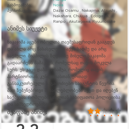
გახმოვანება:
Nova
პერსონაჟები:
Dazai Osamu , Nakajima, Atsushi ,
Nakahara, Chuuya , Edogawa,
Ranpo , Akutagawa, Ryuunosuke
ანიმეს სიუჟეტი
ნაკაჯიმა აცუში ობოლთა თავშესაფრიდან გააგდეს
და ახლა არც წასასვლელი აქვს სადმე და არც
საჭმელი. შიმშილის ზღვარზე მისული ნაკაჯიმა
გადაარჩენს მამაკაცს, რომელსაც თავის მოკვლა
სურს. ეს კაცი დაზაი ოსამუა, რომელიც თავის
პარტნიორთან, კუნიკიდასთან, ერთად
განსაკუთრებული საგამოძიებო სააგენტოს წევრია.
მათ ზებუნებრივი შესაძლებლობები აქვთ და იღებენ
საქმეებს, რომლებიც ძალიან სახიფათოა პოლიციისა
და სამხედროებისათვის
40
1
2
3
4
5
შეაფასე ანიმე!