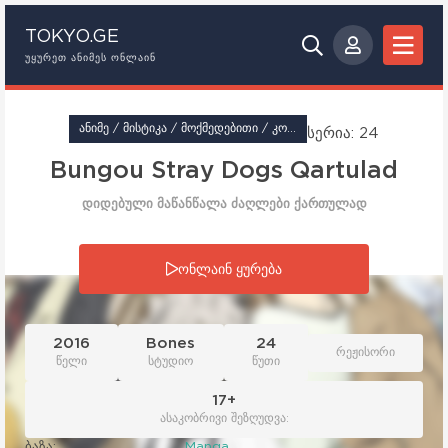
TOKYO.GE
ᲣᲧᲣᲠᲔᲗ ᲐᲜᲘᲛᲔᲡ ᲝᲜᲚᲐᲘᲜ
ᲐᲜᲘᲛᲔ / ᲛᲘᲡᲢᲘᲙᲐ / ᲛᲝᲥᲛᲔᲓᲔᲑᲘᲗᲘ / ᲙᲝᲛᲔᲓᲘᲐ
სერია: 24
Bungou Stray Dogs Qartulad
დიდებული მაწანწალა ძაღლები ქართულად
სერია: 24
ონლაინ ყურება
2016
Bones
24
რეჟისორი
წელი
სტუდიო
წუთი
17+
ასაკობრივი შეზღუდვა:
ბაზა:
Manga