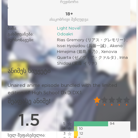
რეჟისორი
18+
ასაკობრივი შეზღუდვა:
ბაზა:
Light Novel
გახმოვანება:
Odoakri
პერსონაჟები:
Rias Gremory (リアス・グレモリー) ,
Issei Hyoudou (兵藤一誠) , Akeno
Himejima (姫島 朱乃) , Xenovia
Quarta (ゼノヴィア・クァルタ) , Irina
Shidou (紫藤 イリナ)
ანიმეს სიუჟეტი
Unaired anime episode bundled with the limited
edition of High School DxD DX.1.
20
1
2
3
4
5
შეაფასე ანიმე!
1.5
5
94
4
10
3
12
სულ შეფასებულია: