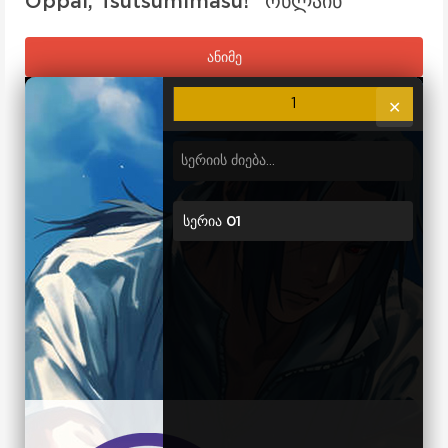
Oppai, Tsutsumimasu!" ონლაინ
ანიმე
1
✕
სერია 01