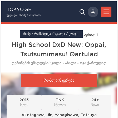
TOKYO.GE
ᲣᲧᲣᲠᲔᲗ ᲐᲜᲘᲛᲔᲡ ᲝᲜᲚᲐᲘᲜ
ᲐᲜᲘᲛᲔ / ᲠᲝᲛᲐᲜᲢᲘᲙᲐ / ᲡᲙᲝᲚᲐ / ᲙᲝᲛᲔᲓᲘᲐ / ᲓᲔᲛᲝᲜᲔᲑᲘ / ᲔᲩᲘ
სერია: 1
High School DxD New: Oppai,
Tsutsumimasu! Qartulad
დემონების უმაღლესი სკოლა - ახალი - ოვა ქართულად
სერია: 1
ონლაინ ყურება
2013
TNK
24+
წელი
სტუდიო
წუთი
Aketagawa
,
Jin
,
Yanagisawa
,
Tetsuya