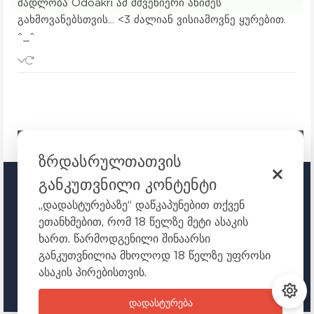
მადლობა Odoakri ამ მშვენიერი ანიმეს
გახმოვანებსთვის... <3 ძალიან ვისიამოვნე ყურებით.
^_^
ზრდასრულთათვის
განკუთვნილი კონტენტი
TOKYO.GE
„დადასტურებაზე“ დაწკაპუნებით თქვენ
ეთანხმებით, რომ 18 წელზე მეტი ასაკის
ᲣᲧᲣᲠᲔᲗ ᲐᲜᲘᲛᲔᲡ ᲝᲜᲚᲐᲘᲜ
ხართ. წარმოდგენილი შინაარსი
ანიმე
ანიმეები ქართულად
animeebi qartulad
განკუთვნილია მხოლოდ 18 წელზე უფროსი
axali animeebi
ესლოტინი
ასაკის პირებისთვის.
+18 - ანიმე პორტალი
დადასტურება