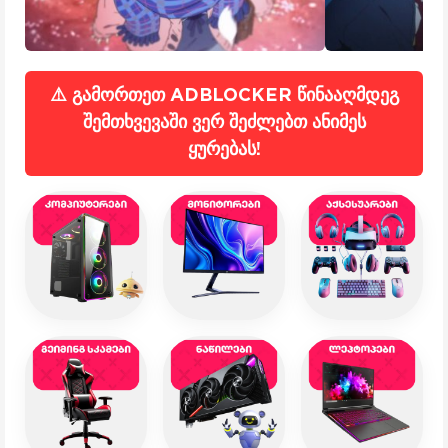
⚠️ გამორთეთ ADBLOCKER წინააღმდეგ
შემთხვევაში ვერ შეძლებთ ანიმეს
ყურებას!