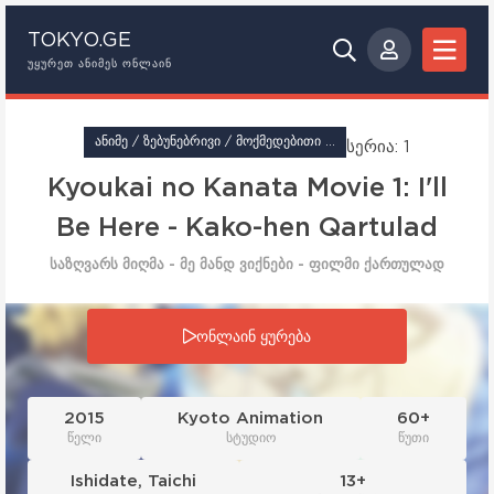
TOKYO.GE
ᲣᲧᲣᲠᲔᲗ ᲐᲜᲘᲛᲔᲡ ᲝᲜᲚᲐᲘᲜ
ᲐᲜᲘᲛᲔ / ᲖᲔᲑᲣᲜᲔᲑᲠᲘᲕᲘ / ᲛᲝᲥᲛᲔᲓᲔᲑᲘᲗᲘ / ᲤᲐᲜᲢᲐᲡᲢᲘᲙᲐ
სერია: 1
Kyoukai no Kanata Movie 1: I'll
Be Here - Kako-hen Qartulad
საზღვარს მიღმა - მე მანდ ვიქნები - ფილმი ქართულად
სერია: 1
ონლაინ ყურება
2015
Kyoto Animation
60+
წელი
სტუდიო
წუთი
Ishidate
,
Taichi
13+