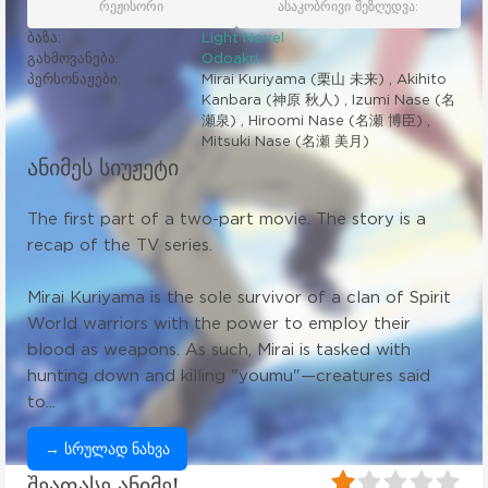
რეჟისორი
ასაკობრივი შეზღუდვა:
ბაზა:
Light Novel
გახმოვანება:
Odoakri
პერსონაჟები:
Mirai Kuriyama (栗山 未来) , Akihito
Kanbara (神原 秋人) , Izumi Nase (名
瀬泉) , Hiroomi Nase (名瀬 博臣) ,
Mitsuki Nase (名瀬 美月)
ანიმეს სიუჟეტი
The first part of a two-part movie. The story is a
recap of the TV series.
Mirai Kuriyama is the sole survivor of a clan of Spirit
World warriors with the power to employ their
blood as weapons. As such, Mirai is tasked with
hunting down and killing "youmu"—creatures said
to...
→ სრულად ნახვა
20
1
2
3
4
5
შეაფასე ანიმე!