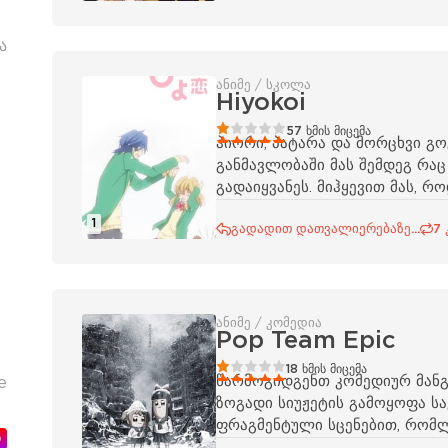
ა
ანიმე / სკოლა
Hiyokoi
20
1
2
3
4
5
57
ხმის მიცემა
ჰიორი, პატარა და მორცხვი გ
განმავლობაში მას შემდეგ რაც
გადაიყვანეს. მიჰყევით მას, რ
1
გადადით დათვალიერებაზე...
7 
ანიმე / კომედია
Pop Team Epic
20
1
2
3
4
5
18
ხმის მიცემა
წარმოგიდგენთ კომედიურ მანგა
е
ზოგადი სიუჟეტის გამოყოფა ს
ფრაგმენტული სცენებით, რომლ
ი