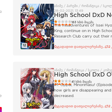
ანიმე / ჰარემი / რომანტიკა / სკო
28-02-2021, 13:49
ა
High School DxD 
20
1
2
3
4
5
163
ხმის მიცემა
The misadventures of Issei Hy
King, continue on in High Sch
Research Club carry out their re
12
გადადით დათვალიერებაზე...
2 
ანიმე / რომანტიკა / სკოლა / კომედ
High School DxD 
40
1
2
3
4
5
41
ხმის მიცემა
#1: Oppai, Minorimasu! (Episod
how girls are disappearing and 
е
decreased.
2
გადადით დათვალიერებაზე...
2 
ი