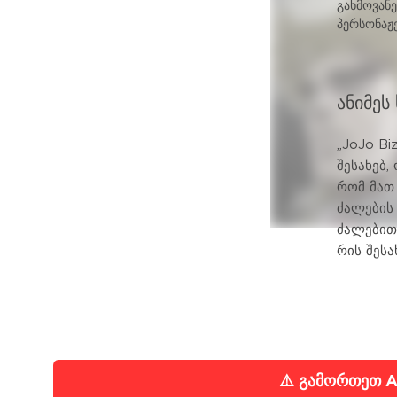
გახმოვანე
პერსონაჟე
ანიმეს
„JoJo Bi
შესახებ,
რომ მათ
ძალების
ძალებით
რის შესა
⚠️ გამორთეთ A