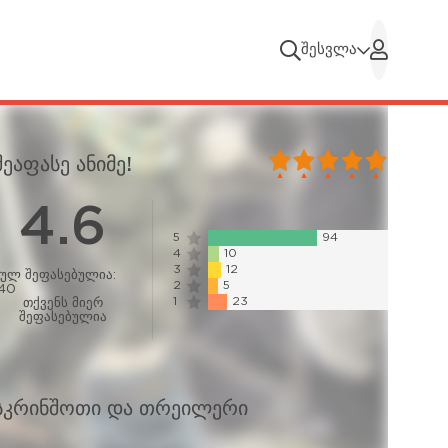
შესვლა
100
1
2
3
4
5
შეაფასე ანიმე!
4.6
5
94
4
10
3
12
სულ შეფასებულია:
2
5
140
1
23
თქვენს მიერ
შეფასებულია
სკრინშოთი და თრეილერი