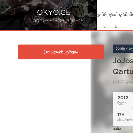
TOKYO.GE
ჟანრი
ტიპი
გამხ
ᲣᲧᲣᲠᲔᲗ ᲐᲜᲘᲛᲔᲡ ᲝᲜᲚᲐᲘᲜ
სერია: 86
ონლაინ ყურება
JoJos
Qartu
ჯოჯოს და
2012
წელი
17+
ასაკობრი
ბაზა: