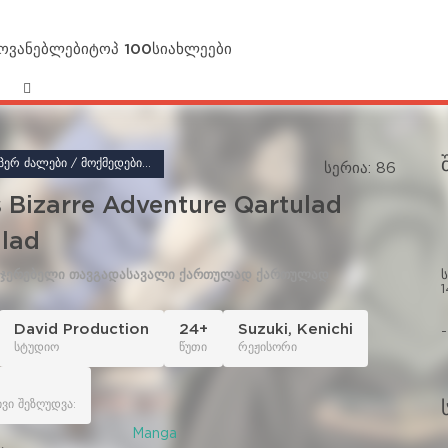
მოვანებლები
ტოპ 100
სიახლეები
ᲐᲜᲘᲛᲔ / ᲡᲣᲞᲔᲠ ᲫᲐᲚᲔᲑᲘ / ᲛᲝᲥᲛᲔᲓᲔᲑᲘᲗᲘ / ᲡᲐᲗᲐᲕᲒᲐᲓᲐᲡᲐᲕᲚᲝ
სერია: 86
 Bizarre Adventure Qartulad
lad
უჯერებელი თავგადასავალი ქართულად ქართულად
David Production
24+
Suzuki
,
Kenichi
-
სტუდიო
წუთი
რეჟისორი
ვი შეზღუდვა:
Manga