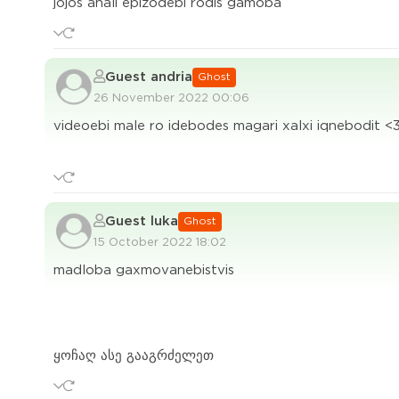
jojos ahali epizodebi rodis gamoba
Guest andria
Ghost
26 November 2022 00:06
videoebi male ro idebodes magari xalxi iqnebodit <
Guest luka
Ghost
15 October 2022 18:02
madloba gaxmovanebistvis
ყოჩაღ ასე გააგრძელეთ