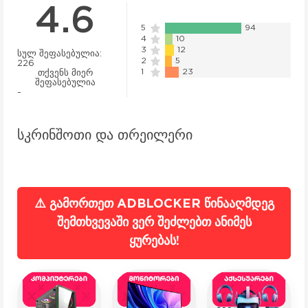
4.6
5
94
4
10
3
12
სულ შეფასებულია:
2
5
226
1
23
თქვენს მიერ
შეფასებულია
-
სკრინშოთი და თრეილერი
⚠️ გამორთეთ ADBLOCKER წინააღმდეგ
შემთხვევაში ვერ შეძლებთ ანიმეს
ყურებას!