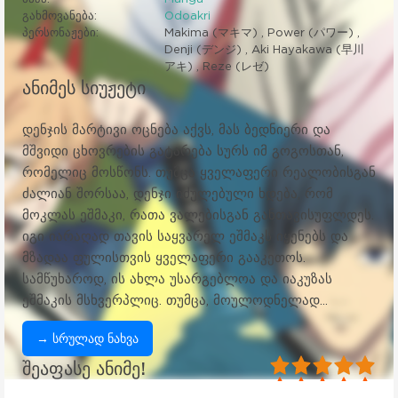
გახმოვანება:
Odoakri
პერსონაჟები:
Makima (マキマ) , Power (パワー) ,
Denji (デンジ) , Aki Hayakawa (早川
アキ) , Reze (レゼ)
ანიმეს სიუჟეტი
დენჯის მარტივი ოცნება აქვს, მას ბედნიერი და
მშვიდი ცხოვრების გატარება სურს იმ გოგოსთან,
რომელიც მოსწონს. თუმცა ყველაფერი რეალობისგან
ძალიან შორსაა, დენჯი იძულებული ხდება, რომ
მოკლას ეშმაკი, რათა ვალებისგან განთავისუფლდეს.
იგი იარაღად თავის საყვარელ ეშმაკს იყენებს და
მზადაა ფულისთვის ყველაფერი გააკეთოს.
სამწუხაროდ, ის ახლა უსარგებლოა და იაკუზას
ეშმაკის მსხვერპლიც. თუმცა, მოულოდნელად...
→ სრულად ნახვა
100
1
2
3
4
5
შეაფასე ანიმე!