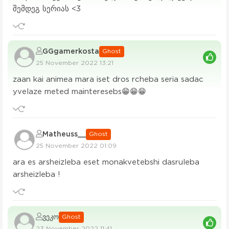
შემდეგ სერიას <3
GGgamerkosta
Ghost
25 November 2022 13:21
zaan kai animea mara iset dros rcheba seria sadac
yvelaze meted mainteresebs😁😁😁
Matheuss__
Ghost
25 November 2022 01:09
ara es arsheizleba eset monakvetebshi dasruleba
arsheizleba !
ვეკო
Ghost
23 November 2022 11:41