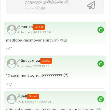
დატოვეთ კომენტარი ან
მიმოხილვა
merien
Ghost
8 January 2023 23:28
madloba gaxmovanebistvis🤍🫶🏻
Guest giga
Ghost
5 January 2023 13:50
🙂
12 seriis meti agaraa??????????
Bell
Ghost
29 December 2022 21:19
odoakri danmachis gaxmovaneba gagrzele gtxov🥺