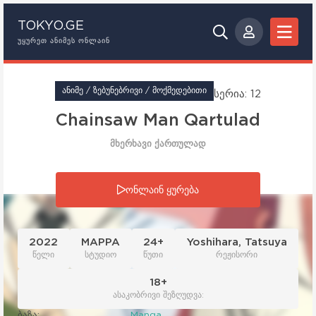
TOKYO.GE
ᲣᲧᲣᲠᲔᲗ ᲐᲜᲘᲛᲔᲡ ᲝᲜᲚᲐᲘᲜ
ᲐᲜᲘᲛᲔ / ᲖᲔᲑᲣᲜᲔᲑᲠᲘᲕᲘ / ᲛᲝᲥᲛᲔᲓᲔᲑᲘᲗᲘ
სერია: 12
Chainsaw Man Qartulad
მხერხავი ქართულად
სერია: 12
ონლაინ ყურება
2022
MAPPA
24+
Yoshihara
,
Tatsuya
წელი
სტუდიო
წუთი
რეჟისორი
18+
ასაკობრივი შეზღუდვა:
ბაზა:
Manga