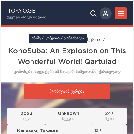
TOKYO.GE
ᲣᲧᲣᲠᲔᲗ ᲐᲜᲘᲛᲔᲡ ᲝᲜᲚᲐᲘᲜ
ᲐᲜᲘᲛᲔ / ᲙᲝᲛᲔᲓᲘᲐ / ᲤᲐᲜᲢᲐᲡᲢᲘᲙᲐ
სერია: 7
KonoSuba: An Explosion on This
Wonderful World! Qartulad
კონოსუბა: აფეთქება ამ საოცარ სამყაროში! ქართულად
სერია: 7
ონლაინ ყურება
2023
Unknown
24+
წელი
სტუდიო
წუთი
Kanasaki
,
Takaomi
13+