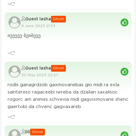
Guest lasha
Ghost
9 June 2023 21:53
იეეეეე ბეიბეეე
Guest lasha
Ghost
30 May 2023 22:27
rodis ganagrdzob gaxmovanebas gio midi ra exla
saintereso ragaceebi iwreba da dzalian saxalisoc
rogorc am animes schvevia midi gagvixmovane shenc
gaertobi da chvenc gagvaxareb
lili
Ghost