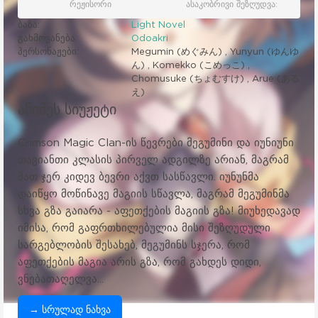
რეჟისორი
ასაკობრივი შეზღუდვა:
ბაზა:
Light Novel
გახმოვანება:
Odoakri
პერსონაჟები:
Megumin (めぐみん) , Yunyun (ゆんゆ
ん) , Komekko (こめっこ) ,
Chomusuke (ちょむすけ) , Arue (ある
え)
ანიმეს სიუჟეტი
Crimson Magic Clan-ის წევრები მეგუმინი და იუნიუნი
თავიანთი კლასის პირველ ადგილზე არიან, მაგრამ
მათ ჯერ კიდევ ბევრი აქვთ სასწავლი. იუნუნმა
დაიწყო მოწინავე მაგიის სწავლა, მაგრამ მეგუმინმა
სხვა გზა გაიარა - აფეთქების მაგიის გზა! მიუხედავად
იმისა, რომ გაფრთხილებულია მისი შეზღუდული
სარგებლობის შესახებ, მეგუმინს სჯერა, რომ
აფეთქების მაგია არის გზა, რომ გახდეს დიდი,
ვნებათაღელვა...
→ სრულად ნახვა