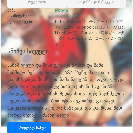
რეჟისორი
ასაკობრივი შეზღუდვა:
ბაზა:
Manga
გახმოვანება:
Tokyo Team
პერსონაჟები:
Luffy Monkey D. (モンキー・D・ルフ
ィ) , Zoro Roronoa (ロロノア・ゾロ) ,
Nami (ナミ) , Ganzack (海賊ギャンザ
ック) , Roger Gol D. (ゴール・D・ロジ
ャー)
ანიმეს სიუჟეტი
სანამ ლუფი და მისი ეკიპაჟი ზორო და ნამი
შიმშილობენ თავიანთ პატარა ნავზე, მათ თავს
დაესხა დიდი მონსტრი. ნამი წაიყვანეს, ხოლო ლუფი
და ზორო ნაპირზე იშლებიან. იქ ისინი ხვდებიან
ახალგაზრდა გოგონას, მედაკას და იგებენ კუნძულის
სევდიან ისტორიას. ბოროტმა მეკობრემ განზაკუმ
წაიყვანა სოფლის ყველა მამაკაცი და დაიმონა, მათ
შორის მედაკას მამაც. ახლა...
→ სრულად ნახვა