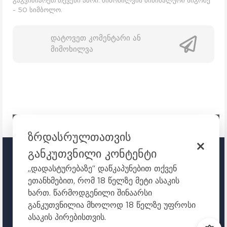
გაგვიზიარეთ თქვენი აზრი. მიმოხილვის მინიმალური სიგრძე
- 50 სიმბოლო.
დატოვეთ კომენტარი ან
მიმოხილვა
ზრდასრულთათვის
განკუთვნილი კონტენტი
TOKYO.GE
„დადასტურებაზე“ დაწკაპუნებით თქვენ
ეთანხმებით, რომ 18 წელზე მეტი ასაკის
ᲣᲧᲣᲠᲔᲗ ᲐᲜᲘᲛᲔᲡ ᲝᲜᲚᲐᲘᲜ
ხართ. წარმოდგენილი შინაარსი
ანიმე
ანიმეები ქართულად
animeebi qartulad
განკუთვნილია მხოლოდ 18 წელზე უფროსი
axali animeebi
ესლოტინი
ასაკის პირებისთვის.
+18 - ანიმე პორტალი