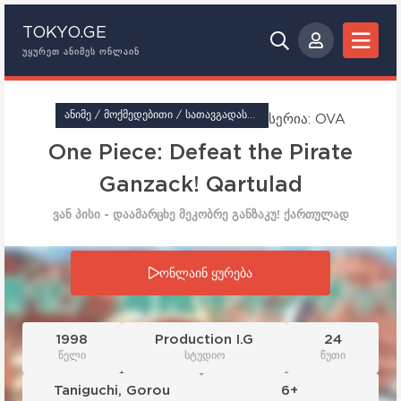
TOKYO.GE
ᲣᲧᲣᲠᲔᲗ ᲐᲜᲘᲛᲔᲡ ᲝᲜᲚᲐᲘᲜ
ᲐᲜᲘᲛᲔ / ᲛᲝᲥᲛᲔᲓᲔᲑᲘᲗᲘ / ᲡᲐᲗᲐᲕᲒᲐᲓᲐᲡᲐᲕᲚᲝ / ᲤᲐᲜᲢᲐᲡᲢᲘᲙᲐ
სერია: OVA
One Piece: Defeat the Pirate
Ganzack! Qartulad
ვან პისი - დაამარცხე მეკობრე განზაკუ! ქართულად
სერია: OVA
ონლაინ ყურება
1998
Production I.G
24
წელი
სტუდიო
წუთი
Taniguchi
,
Gorou
6+