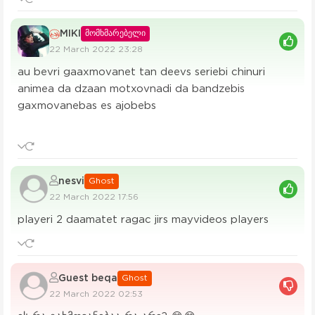
MIKI
მომხმარებელი
22 March 2022 23:28
au bevri gaaxmovanet tan deevs seriebi chinuri
animea da dzaan motxovnadi da bandzebis
gaxmovanebas es ajobebs
nesvi
Ghost
22 March 2022 17:56
playeri 2 daamatet ragac jirs mayvideos players
Guest beqa
Ghost
22 March 2022 02:53