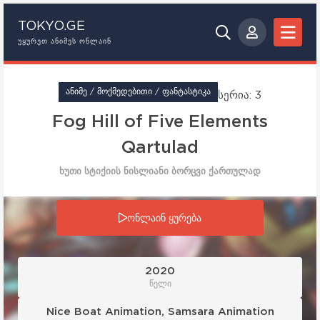
TOKYO.GE
ᲣᲧᲣᲠᲔᲗ ᲐᲜᲘᲛᲔᲡ ᲝᲜᲚᲐᲘᲜ
ᲐᲜᲘᲛᲔ / ᲛᲝᲥᲛᲔᲓᲔᲑᲘᲗᲘ / ᲤᲐᲜᲢᲐᲡᲢᲘᲙᲐ
სერია: 3
Fog Hill of Five Elements
Qartulad
ხუთი სტიქიის ნისლიანი ბორცვი ქართულად
სერია: 3
ონლაინ ყურება
2020
წელი
Nice Boat Animation
,
Samsara Animation