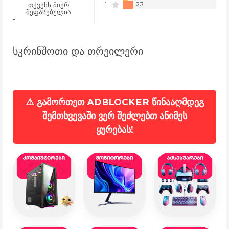
1
23
თქვენს მიერ
შეფასებულია
-
სკრინშოთი და თრეილერი
⚠️ გამორთეთ ADBLOCKER წინააღმდეგ
შემთხვევაში ვერ შეძლებთ ანიმეს
ყურებას!