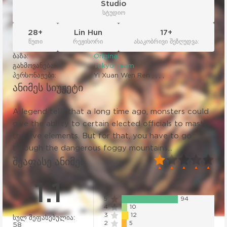
Studio
სტუდიო
28+
Lin Hun
17+
წუთი
რეჟისორი
ასაკობრივი შეზღუდვა:
ბაზა:
Original
გახმოვანება:
Tokyo Team
პერსონაჟები:
Yi Xuan Wen Ren , , , ,
ანიმეს სიუჟეტი
A legend tells that a long time ago, monsters could
give the ability to certain elected officials to master
the five elements. But for that, you have to go
through the dangerous foggy mountains...
20
1
2
3
4
5
შეაფასე ანიმე!
1.1
5
94
4
10
3
12
სულ შეფასებულია:
2
5
58