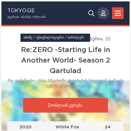
TOKYO.GE
ᲣᲧᲣᲠᲔᲗ ᲐᲜᲘᲛᲔᲡ ᲝᲜᲚᲐᲘᲜ
ᲐᲜᲘᲛᲔ / ᲤᲡᲘᲥᲝᲚᲝᲒᲘᲣᲠᲘ / ᲗᲠᲘᲚᲔᲠᲘ / ᲓᲠᲐᲛᲐ / ᲤᲐᲜᲢᲐᲡᲢᲘᲙᲐ
სერია: 25
Re:ZERO -Starting Life in
Another World- Season 2
Qartulad
რე: დასაწყისი - სხვა სმყაროში ცხოვრების ნოლიდან დაწყება
სეზონი 2 ქართულად
სერია: 25
ონლაინ ყურება
2020
White Fox
24