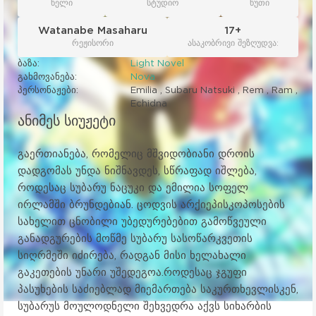
წელი
სტუდიო
წუთი
Watanabe Masaharu
17+
რეჟისორი
ასაკობრივი შეზღუდვა:
ბაზა:
Light Novel
გახმოვანება:
Nova
პერსონაჟები:
Emilia , Subaru Natsuki , Rem , Ram ,
Echidna
ანიმეს სიუჟეტი
გაერთიანება, რომელიც მშვიდობიანი დროის
დადგომას უნდა ნიშნავდეს, სწრაფად იშლება,
როდესაც სუბარუ ნაცუკი და ემილია სოფელ
ირლამში ბრუნდებიან. ცოდვის არქიეპისკოპოსების
სახელით ცნობილი უბედურებებით გამოწვეული
განადგურების მოწმე სუბარუ სასოწარკვეთის
სიღრმეში იძირება, რადგან მისი ხელახალი
გაკეთების უნარი უშედეგოა.როდესაც ჯგუფი
პასუხების საძიებლად მიემართება საკურთხევლისკენ,
სუბარუს მოულოდნელი შეხვედრა აქვს სიხარბის