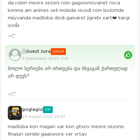
da robin meore sezoni rom gagvixmovanet roca
konma am animes xeli mokida vicodi rom bolomde
miiyvanda madloba dodi gaixaret jigrebi xart❤️ kargi
iyo👍
Guest zura
Ghost
3 September 2022 21:51
ბოლო სერიები არ ირთვება და სხვაგან ქართულად
არ დევს?
goglagio
VIP
23 August 2022 23:33
madloba kon magari xar kon gtxov meore sezonis
finaluri seriebi gaaswore ver vrtav