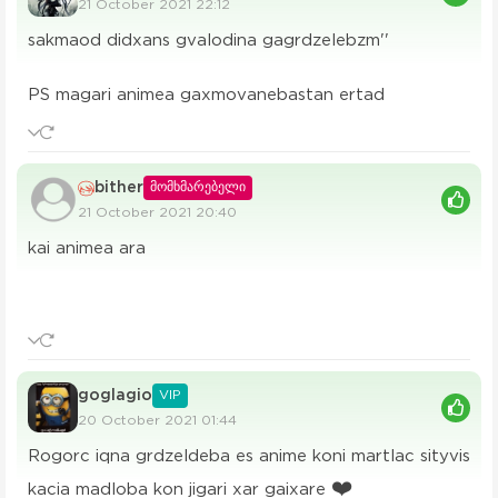
21 October 2021 22:12
sakmaod didxans gvalodina gagrdzelebzm''
PS magari animea gaxmovanebastan ertad
bither
მომხმარებელი
21 October 2021 20:40
kai animea ara
goglagio
VIP
20 October 2021 01:44
Rogorc iqna grdzeldeba es anime koni martlac sityvis
❤️
kacia madloba kon jigari xar gaixare